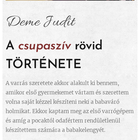
Deme Judit
A
csupaszív
rövid
TÖRTÉNETE
A varrás szeretete akkor alakult ki bennem,
amikor első gyermekemet vártam és szerettem
volna saját kézzel készíteni neki a babaváró
holmikat. Ekkor kaptam meg az első varrógépem
és amíg a pocaktól odafértem rendületlenül
készítettem számára a babakelengyét.