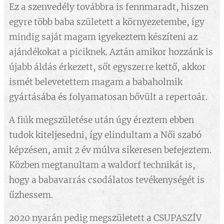
Ez a szenvedély továbbra is fennmaradt, hiszen
egyre több baba született a környezetembe, így
mindig saját magam igyekeztem készíteni az
ajándékokat a piciknek. Aztán amikor hozzánk is
újabb áldás érkezett, sőt egyszerre kettő, akkor
ismét belevetettem magam a babaholmik
gyártásába és folyamatosan bővült a repertoár.
A fiúk megszületése után úgy éreztem ebben
tudok kiteljesedni, így elindultam a Női szabó
képzésen, amit 2 év múlva sikeresen befejeztem.
Közben megtanultam a waldorf technikát is,
hogy a babavarrás csodálatos tevékenységét is
űzhessem.
2020 nyarán pedig megszületett a CSUPASZÍV