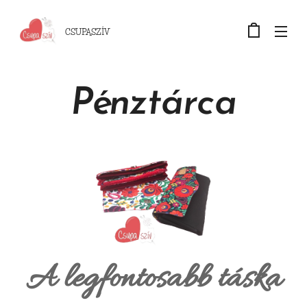
CSUPASZÍV
Pénztárca
A legfontosabb táska