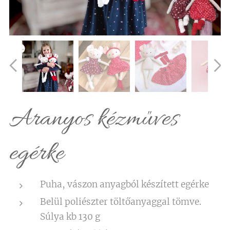
Aranyos kézműves
egérke
Puha, vászon anyagból készített egérke
Belül poliészter töltőanyaggal tömve.
Súlya kb 130 g