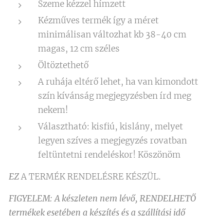
Szeme kézzel hímzett
Kézműves termék így a méret
minimálisan változhat kb 38-40 cm
magas, 12 cm széles
Öltöztethető
A ruhája eltérő lehet, ha van kimondott
szín kívánság megjegyzésben írd meg
nekem!
Választható: kisfiú, kislány, melyet
legyen szíves a megjegyzés rovatban
feltüntetni rendeléskor! Köszönöm
EZ
A TERMÉK RENDELÉSRE KÉSZÜL.
FIGYELEM: A készleten nem lévő, RENDELHETŐ
termékek esetében a készítés és a szállítási idő