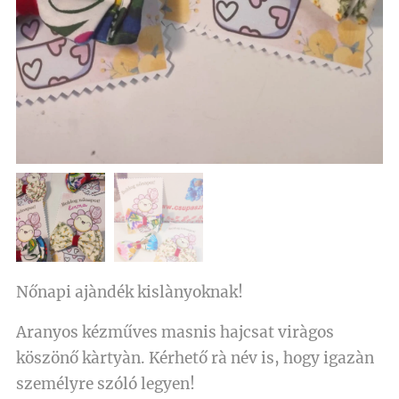
Nőnapi
ajàndék
kislànyoknak!
Aranyos kézműves masnis hajcsat viràgos
köszönő kàrtyàn. Kérhető rà név is, hogy igazàn
személyre szóló legyen!