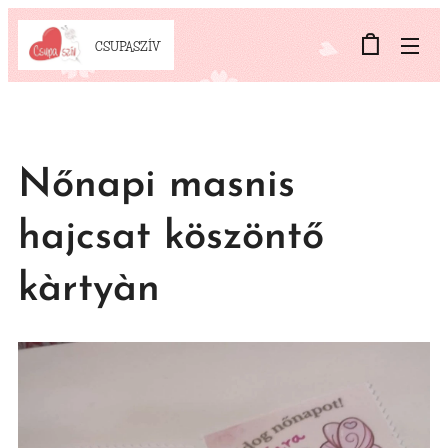
CSUPASZÍV
Nőnapi masnis
hajcsat köszöntő
kàrtyàn